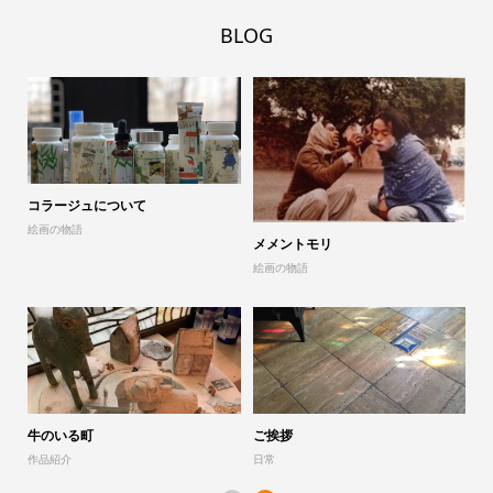
BLOG
コラージュについて
山
絵画の物語
展
メメントモリ
絵画の物語
「
作
牛のいる町
ご挨拶
作品紹介
日常