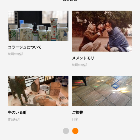
コラージュについて
山
絵画の物語
展
メメントモリ
絵画の物語
「
作
牛のいる町
ご挨拶
作品紹介
日常