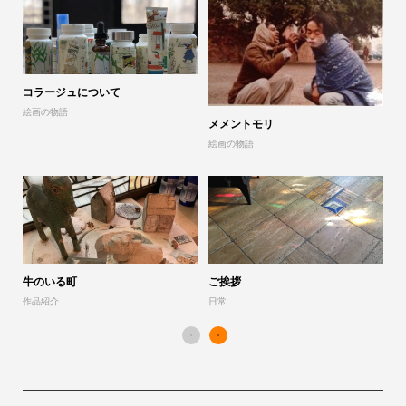
コラージュについて
山
絵画の物語
展
メメントモリ
絵画の物語
「
作
牛のいる町
ご挨拶
作品紹介
日常