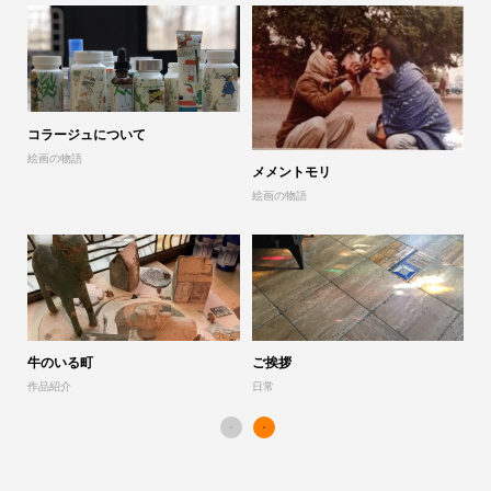
コラージュについて
山
絵画の物語
展
メメントモリ
絵画の物語
「
作
牛のいる町
ご挨拶
作品紹介
日常