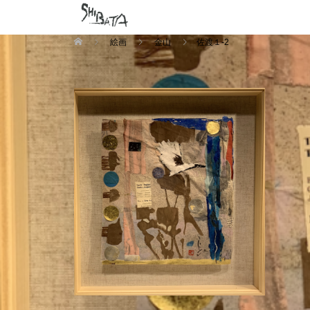
絵画
金山
佐渡１-2