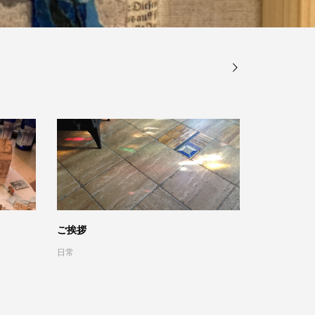
ご挨拶
山と空への
日常
展覧会