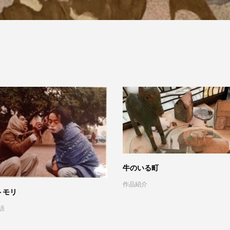
牛のいる町
作品紹介
トモリ
語