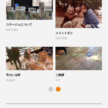
コラージュについて
山
絵画の物語
展
メメントモリ
絵画の物語
「
作
牛のいる町
ご挨拶
作品紹介
日常