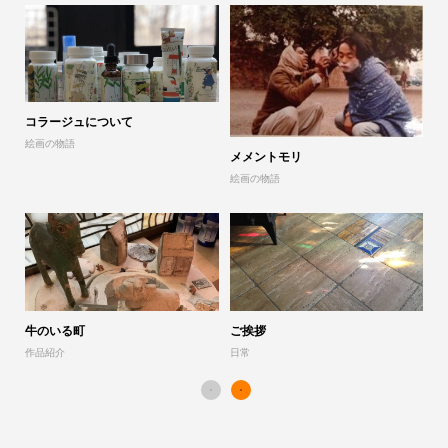
コラージュについて
山
絵画の物語
展
メメントモリ
絵画の物語
「
作
牛のいる町
ご挨拶
作品紹介
日常