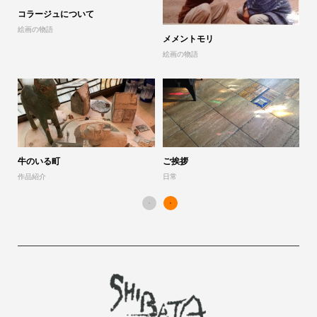
コラージュについて
山
絵画の物語
展
メメントモリ
絵画の物語
「
作
牛のいる町
ご挨拶
作品紹介
日常