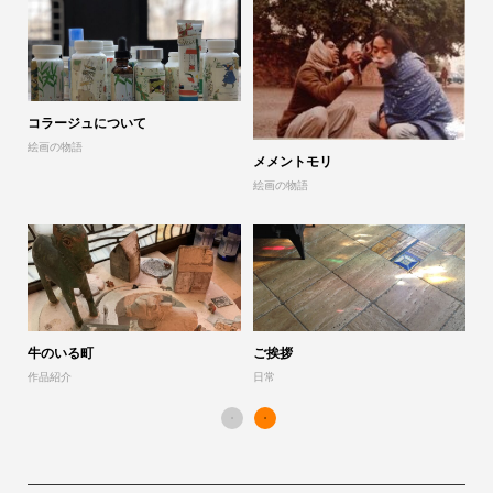
コラージュについて
山
絵画の物語
展
メメントモリ
絵画の物語
「
作
牛のいる町
ご挨拶
作品紹介
日常