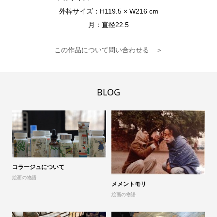
外枠サイズ：H119.5 × W216 cm
月：直径22.5
この作品について問い合わせる ＞
BLOG
コラージュについて
山
絵画の物語
展
メメントモリ
絵画の物語