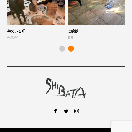
「
作
牛のいる町
ご挨拶
作品紹介
日常